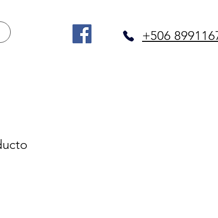
+506 899116
ducto